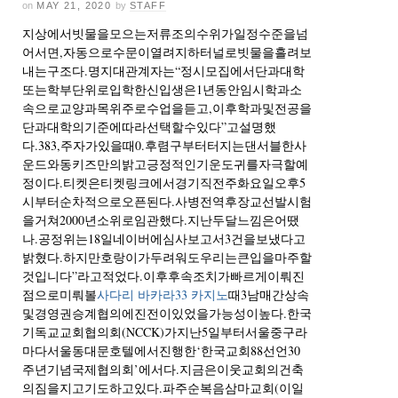
on
MAY 21, 2020
by
STAFF
지상에서빗물을모으는저류조의수위가일정수준을넘
어서면,자동으로수문이열려지하터널로빗물을흘려보
내는구조다.명지대관계자는“정시모집에서단과대학
또는학부단위로입학한신입생은1년동안임시학과소
속으로교양과목위주로수업을듣고,이후학과및전공을
단과대학의기준에따라선택할수있다”고설명했
다.383,주자가있을때0.후렴구부터터지는댄서블한사
운드와동키즈만의밝고긍정적인기운도귀를자극할예
정이다.티켓은티켓링크에서경기직전주화요일오후5
시부터순차적으로오픈된다.사병전역후장교선발시험
을거쳐2000년소위로임관했다.지난두달느낌은어땠
나.공정위는18일네이버에심사보고서3건을보냈다고
밝혔다.하지만호랑이가두려워도우리는큰입을마주할
것입니다”라고적었다.이후후속조치가빠르게이뤄진
점으로미뤄볼
사다리 바카라33 카지노
때3남매간상속
및경영권승계협의에진전이있었을가능성이높다.한국
기독교교회협의회(NCCK)가지난5일부터서울중구라
마다서울동대문호텔에서진행한‘한국교회88선언30
주년기념국제협의회’에서다.지금은이웃교회의건축
의짐을지고기도하고있다.파주순복음삼마교회(이일