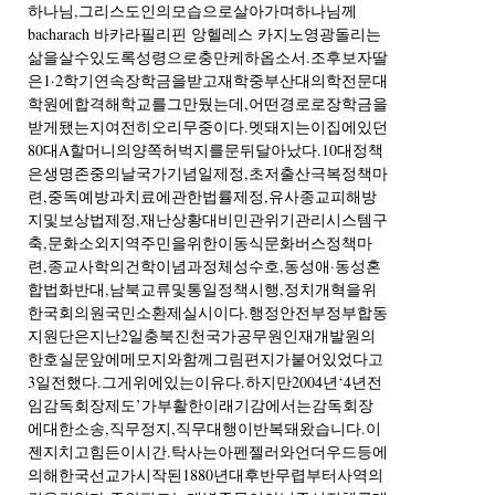
하나님,그리스도인의모습으로살아가며하나님께
bacharach 바카라필리핀 앙헬레스 카지노영광돌리는
삶을살수있도록성령으로충만케하옵소서.조후보자딸
은1·2학기연속장학금을받고재학중부산대의학전문대
학원에합격해학교를그만뒀는데,어떤경로로장학금을
받게됐는지여전히오리무중이다.멧돼지는이집에있던
80대A할머니의양쪽허벅지를문뒤달아났다.10대정책
은생명존중의날국가기념일제정,초저출산극복정책마
련,중독예방과치료에관한법률제정,유사종교피해방
지및보상법제정,재난상황대비민관위기관리시스템구
축,문화소외지역주민을위한이동식문화버스정책마
련,종교사학의건학이념과정체성수호,동성애·동성혼
합법화반대,남북교류및통일정책시행,정치개혁을위
한국회의원국민소환제실시이다.행정안전부정부합동
지원단은지난2일충북진천국가공무원인재개발원의
한호실문앞에메모지와함께그림편지가붙어있었다고
3일전했다.그게위에있는이유다.하지만2004년‘4년전
임감독회장제도’가부활한이래기감에서는감독회장
에대한소송,직무정지,직무대행이반복돼왔습니다.이
젠지치고힘든이시간.탁사는아펜젤러와언더우드등에
의해한국선교가시작된1880년대후반무렵부터사역의