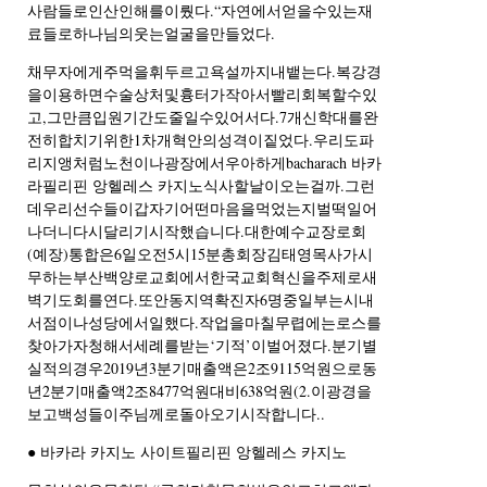
사람들로인산인해를이뤘다.“자연에서얻을수있는재
료들로하나님의웃는얼굴을만들었다.
채무자에게주먹을휘두르고욕설까지내뱉는다.복강경
을이용하면수술상처및흉터가작아서빨리회복할수있
고,그만큼입원기간도줄일수있어서다.7개신학대를완
전히합치기위한1차개혁안의성격이짙었다.우리도파
리지앵처럼노천이나광장에서우아하게bacharach 바카
라필리핀 앙헬레스 카지노식사할날이오는걸까.그런
데우리선수들이갑자기어떤마음을먹었는지벌떡일어
나더니다시달리기시작했습니다.대한예수교장로회
(예장)통합은6일오전5시15분총회장김태영목사가시
무하는부산백양로교회에서한국교회혁신을주제로새
벽기도회를연다.또안동지역확진자6명중일부는시내
서점이나성당에서일했다.작업을마칠무렵에는로스를
찾아가자청해서세례를받는‘기적’이벌어졌다.분기별
실적의경우2019년3분기매출액은2조9115억원으로동
년2분기매출액2조8477억원대비638억원(2.이광경을
보고백성들이주님께로돌아오기시작합니다..
● 바카라 카지노 사이트필리핀 앙헬레스 카지노