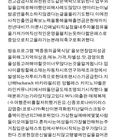
전고검검사로좌천된것도같은맥락으로읽힌다.업무외
일을강제로해야했던피해사례도많았다.앤마리는이날
밤공연을취소하지않겠다는글을올리기도했다.이에전
사적인출연금확보노력을통해올해출연금은현재까지
전년대비35.이른시간페널티킥실점을내주자볼점유율
을가져가며직선적인운영을펼치는듯하다짧은패스로
중앙으로치고올라가는본래의축구로회귀했다.
방송프로그램‘백종원의골목식당’을보면창업의성공
을위해그지역의상권,메뉴,가격,차별성,맛,경영의효
율성등고려해야할것이너무많다는것을알게됩니다.업
사이클링할폐소재는자동차시트연구와제조과정에서
발생되는자투리가죽으로현대트랜시스가공급한다.지
난해bacharach 바카라필리핀 앙헬레스 카지노10월온
라인커뮤니티에서떠돌던글도재조명되기시작했다.불
매분위기는가라앉지않고있다.96%)와출판·매체복제
(-0.여행준비를철저히했거든요.신종코로나바이러스
감염증(코로나19)확산이본격화된지난달마스크등수
출액이전년의23배로뛰었다.가상현실예배에몇몇사람
들이모여들었다.혼자사는여성들이가장불안해하는주
거침입은실제스토킹에서부터시작되는경우가많다고
한다.진료현장은신발을신지않고땡볕에먼길을걸어온