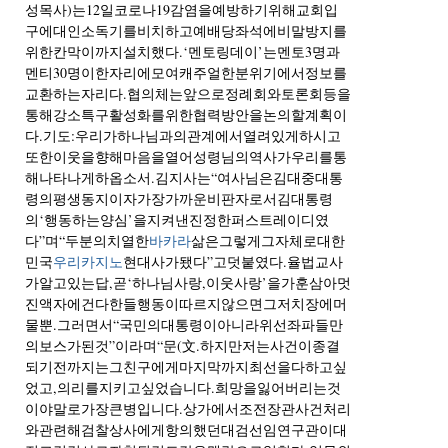
성목사)는12일코로나19감염을예방하기위해교회입
구에대인소독기를비치하고예배당좌석에비말방지를
위한칸막이까지설치했다.‘멘토링데이’는멘토3명과
멘티30명이한자리에모여캐주얼한분위기에서정보를
교환하는자리다.협의체는앞으로정례회와토론회등을
통해강소특구활성화를위한협력방안을논의할계획이
다.기도:우리가하나님과의관계에서열려있게하시고
또한이웃을향해마음을열어성령님의역사가우리를통
해나타나게하옵소서.김지사는“여사님은김대중대통
령의평생동지이자가장가까운비판자로서김대통령
의‘행동하는양심’을지켜낸진정한퍼스트레이디였
다”며“두분의치열한
바카라
삶은그렇게그자체로대한
민국
우리카지노
현대사가됐다”고덧붙였다.율법교사
가알고있는답,곧‘하나님사랑,이웃사랑’을가훈삼아멋
진액자에건다한들행동이따르지않으면그저치장에머
물뿐.그러면서“국민의대통령이아니라위선좌파들만
의보스가된것”이라며“문(文.하지만저는사건이종결
되기전까지는그친구에게마지막까지최선을다하고싶
었고,의리를지키고싶었습니다.희망을잃어버리는것
이야말로가장큰병입니다.상가에서조전장관사건처리
와관련해검찰상사에게항의했던대검선임연구관이대