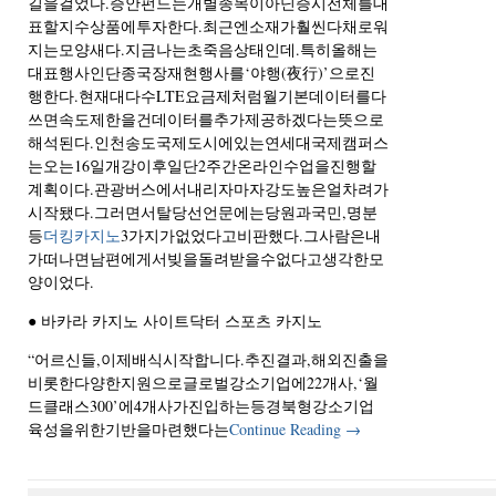
길을걸었다.증안펀드는개별종목이아닌증시전체를대
표할지수상품에투자한다.최근엔소재가훨씬다채로워
지는모양새다.지금나는초죽음상태인데.특히올해는
대표행사인단종국장재현행사를‘야행(夜行)’으로진
행한다.현재대다수LTE요금제처럼월기본데이터를다
쓰면속도제한을건데이터를추가제공하겠다는뜻으로
해석된다.인천송도국제도시에있는연세대국제캠퍼스
는오는16일개강이후일단2주간온라인수업을진행할
계획이다.관광버스에서내리자마자강도높은얼차려가
시작됐다.그러면서탈당선언문에는당원과국민,명분
등
더킹카지노
3가지가없었다고비판했다.그사람은내
가떠나면남편에게서빚을돌려받을수없다고생각한모
양이었다.
● 바카라 카지노 사이트닥터 스포츠 카지노
“어르신들,이제배식시작합니다.추진결과,해외진출을
비롯한다양한지원으로글로벌강소기업에22개사,‘월
드클래스300’에4개사가진입하는등경북형강소기업
육성을위한기반을마련했다는
Continue Reading
→