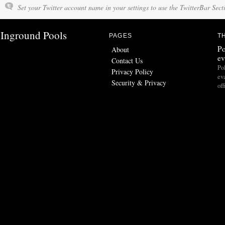
Set your Twitter account name in your settings to use the TwitterBar Sect
Inground Pools
PAGES
T
Po
About
ev
Contact Us
Po
Privacy Policy
ev
Security & Privacy
of